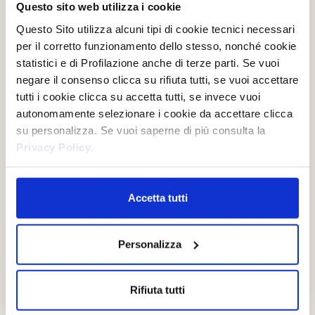
Questo sito web utilizza i cookie
Questo Sito utilizza alcuni tipi di cookie tecnici necessari
Einzigartig, sinnlich und zeitlos – Weißer Moschus ruft ferne
per il corretto funzionamento dello stesso, nonché cookie
Länder und traumhafte Atmosphären hervor. Eine kostbare
statistici e di Profilazione anche di terze parti. Se vuoi
Essenz seit der Antike, die heute in einer umhüllenden Formel
wiederbelebt wird, die Harmonie und tiefes Wohlbefinden
negare il consenso clicca su rifiuta tutti, se vuoi accettare
schenkt.
tutti i cookie clicca su accetta tutti, se invece vuoi
autonomamente selezionare i cookie da accettare clicca
su personalizza. Se vuoi saperne di più consulta la
Privacy Policy
.
LA LINEA
Accetta tutti
Personalizza
Rifiuta tutti