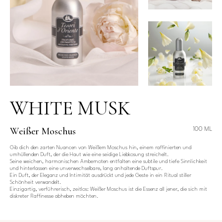
WHITE MUSK
Weißer Moschus
100 ML
Gib dich den zarten Nuancen von Weißem Moschus hin, einem raffinierten und
umhüllenden Duft, der die Haut wie eine seidige Liebkosung streichelt.
Seine weichen, harmonischen Ambernoten entfalten eine subtile und tiefe Sinnlichkeit
und hinterlassen eine unverwechselbare, lang anhaltende Duftspur.
Ein Duft, der Eleganz und Intimität ausdrückt und jede Geste in ein Ritual stiller
Schönheit verwandelt.
Einzigartig, verführerisch, zeitlos: Weißer Moschus ist die Essenz all jener, die sich mit
diskreter Raffinesse abheben möchten.