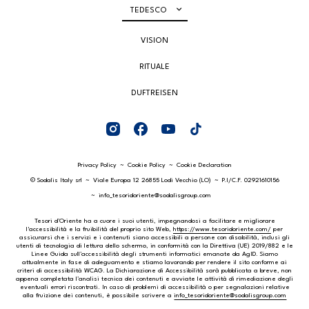
TEDESCO
VISION
RITUALE
DUFTREISEN
Privacy Policy
Cookie Policy
Cookie Declaration
© Sodalis Italy srl
Viale Europa 12 26855 Lodi Vecchio (LO)
P.I/C.F. 02921610156
info_tesoridoriente@sodalisgroup.com
Tesori d’Oriente ha a cuore i suoi utenti, impegnandosi a facilitare e migliorare
l'accessibilità e la fruibilità del proprio sito Web,
https://www.tesoridoriente.com/
per
assicurarsi che i servizi e i contenuti siano accessibili a persone con disabilità, inclusi gli
utenti di tecnologia di lettura dello schermo, in conformità con la Direttiva (UE) 2019/882 e le
Linee Guida sull’accessibilità degli strumenti informatici emanate da AgID. Siamo
attualmente in fase di adeguamento e stiamo lavorando per rendere il sito conforme ai
criteri di accessibilità WCAG. La Dichiarazione di Accessibilità sarà pubblicata a breve, non
appena completata l’analisi tecnica dei contenuti e avviate le attività di rimediazione degli
eventuali errori riscontrati. In caso di problemi di accessibilità o per segnalazioni relative
alla fruizione dei contenuti, è possibile scrivere a
info_tesoridoriente@sodalisgroup.com