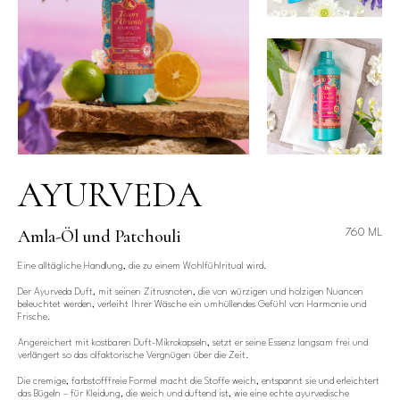
AYURVEDA
Amla-Öl und Patchouli
760 ML
Eine alltägliche Handlung, die zu einem Wohlfühlritual wird.
Der Ayurveda Duft, mit seinen Zitrusnoten, die von würzigen und holzigen Nuancen
beleuchtet werden, verleiht Ihrer Wäsche ein umhüllendes Gefühl von Harmonie und
Frische.
Angereichert mit kostbaren Duft-Mikrokapseln, setzt er seine Essenz langsam frei und
verlängert so das olfaktorische Vergnügen über die Zeit.
Die cremige, farbstofffreie Formel macht die Stoffe weich, entspannt sie und erleichtert
das Bügeln – für Kleidung, die weich und duftend ist, wie eine echte ayurvedische