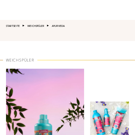
Salta al contenuto principale
STARTSEITE
WEICHSPÜLER
AYURVEDA
WEICHSPÜLER