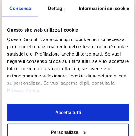
Consenso
Dettagli
Informazioni sui cookie
Questo sito web utilizza i cookie
Das aus der kostbaren Heilpflanze der Ayurveda-Lehre
Questo Sito utilizza alcuni tipi di cookie tecnici necessari
gewonnene Amla-Öl ist reich an essenziellen Fettsäuren und
Mineralstoffen. Es wirkt stark antioxidativ, nährend und
per il corretto funzionamento dello stesso, nonché cookie
regenerierend auf die Haut.
statistici e di Profilazione anche di terze parti. Se vuoi
negare il consenso clicca su rifiuta tutti, se vuoi accettare
tutti i cookie clicca su accetta tutti, se invece vuoi
autonomamente selezionare i cookie da accettare clicca
LISTA INGREDIENTI
SCHEDA DI SICUREZZA
su personalizza. Se vuoi saperne di più consulta la
Privacy Policy
.
Accetta tutti
LA LINEA
Personalizza