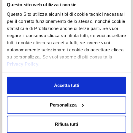
Questo sito web utilizza i cookie
Questo Sito utilizza alcuni tipi di cookie tecnici necessari
FIORE DEL DRAGONE
per il corretto funzionamento dello stesso, nonché cookie
HAMMAM
statistici e di Profilazione anche di terze parti. Se vuoi
negare il consenso clicca su rifiuta tutti, se vuoi accettare
Il Bagno Crema Fiore del
Dragone, arricchito con
tutti i cookie clicca su accetta tutti, se invece vuoi
Il Bagno Crema Aromatico
estratto di Pitaya dalle
all’Olio di Argan, prezioso
autonomamente selezionare i cookie da accettare clicca
proprietà idratanti e
ingrediente conosciuto da
antiossidanti, avvolge la pelle in
su personalizza. Se vuoi saperne di più consulta la
millenni per le sue virtù
una carezza vellutata,
nutrienti e rigeneranti, coccola
lasciandola morbida, luminosa e
Privacy Policy
.
la pelle con la sua texture
intensamente nutrita.
vellutata e una fragranza calda
e avvolgente.
Accetta tutti
Personalizza
Rifiuta tutti