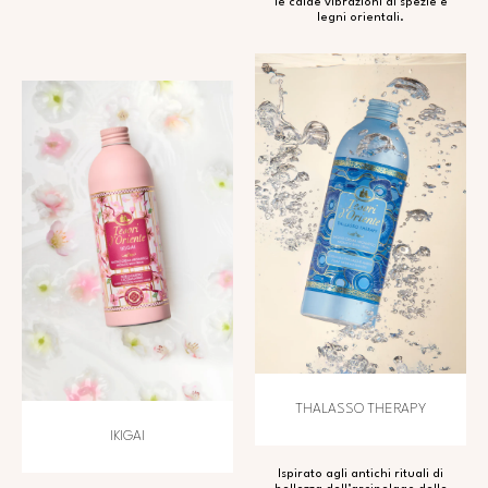
le calde vibrazioni di spezie e
legni orientali.
THALASSO THERAPY
IKIGAI
Ispirato agli antichi rituali di