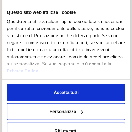
Questo Sito web, per rendere sicuro il momento in cui
vengono immessi i Dati Personali, ha un certificato SSL
Questo sito web utilizza i cookie
e utilizza il protocollo HTTPS. Con l'utilizzo di questo
protocollo, le transazioni e i dati che vengono
Questo Sito utilizza alcuni tipi di cookie tecnici necessari
trasmessi nei siti web avvengono con la massima
sicurezza e il contenuto della comunicazione non viene
per il corretto funzionamento dello stesso, nonché cookie
letto o manipolato in alcun modo da terze parti.
statistici e di Profilazione anche di terze parti. Se vuoi
negare il consenso clicca su rifiuta tutti, se vuoi accettare
tutti i cookie clicca su accetta tutti, se invece vuoi
reCAPTCHA
autonomamente selezionare i cookie da accettare clicca
Questo Sito web usa reCAPTCHA che è un servizio
su personalizza. Se vuoi saperne di più consulta la
soggetto alla politica sulla
privacy
e ai
termini e
condizioni
di utilizzo di Google.
Privacy Policy
.
Accetta tutti
STATISTICA
I servizi di statistica permettono al Titolare del
Trattamento esclusivamente di monitorare e
analizzare i dati di traffico e servono a tener traccia
Personalizza
del comportamento dell’Utente. Questo Sito web
utilizza i seguenti servizi:
1. Google Analytics (Google Ireland Limited)
Google Analytics è un servizio di analisi fornito da
Rifiuta tutti
Google Ireland Limited. Google utilizza i Dati Personali