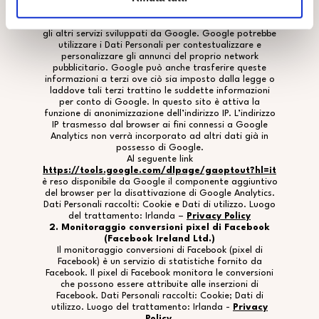
raccolti allo scopo di tracciare ed esaminare l’utilizzo
di questo Sito web, compilare report e condividerli con
gli altri servizi sviluppati da Google. Google potrebbe
utilizzare i Dati Personali per contestualizzare e
personalizzare gli annunci del proprio network
pubblicitario. Google può anche trasferire queste
informazioni a terzi ove ciò sia imposto dalla legge o
laddove tali terzi trattino le suddette informazioni
per conto di Google. In questo sito è attiva la
funzione di anonimizzazione dell’indirizzo IP. L’indirizzo
IP trasmesso dal browser ai fini connessi a Google
Analytics non verrà incorporato ad altri dati già in
possesso di Google.
Al seguente link
https://tools.google.com/dlpage/gaoptout?hl=it
è reso disponibile da Google il componente aggiuntivo
del browser per la disattivazione di Google Analytics.
Dati Personali raccolti: Cookie e Dati di utilizzo. Luogo
del trattamento: Irlanda –
Privacy Policy
2. Monitoraggio conversioni pixel di Facebook
(Facebook Ireland Ltd.)
Il monitoraggio conversioni di Facebook (pixel di
Facebook) è un servizio di statistiche fornito da
Facebook. Il pixel di Facebook monitora le conversioni
che possono essere attribuite alle inserzioni di
Facebook. Dati Personali raccolti: Cookie; Dati di
utilizzo. Luogo del trattamento: Irlanda -
Privacy
Policy
.