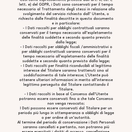
lett. e) del GDPR, i Dati sono conservati per il tempo
necessario al Trattamento degli stessi in relazione allo
svolgimento del servizio richiesto dall’ Utente, o
richiesto dalle Finalità descritte in questo documento
e in particolare:
- I Dati raccolti per obblighi contrattuali saranno
conservati per il tempo necessario all’espletamento
delle finalità suddette e secondo quanto previsto
dalla legge;
- I Dati raccolti per obblighi fiscali /amministrativi o
per obblighi contrattuali saranno conservati per il
tempo necessario all’espletamento delle finalità
suddette e secondo quanto previsto dalla legge;
- I Dati raccolti per Finalità riconducibili al legittimo
interesse del Titolare saranno trattenuti sino al
soddisfacimento di tale interesse; L’Utente può
ottenere ulteriori informazioni in merito all’interesse
legittimo perseguito dal Titolare contattando il
Titolare.
- I Dati raccolti in base al Consenso dell’Utente
potranno essere conservati fino a che tale Consenso
non venga revocato;
I Dati possono essere conservati dal Titolare per un
periodo più lungo in ottemperanza a obblighi di legge
o per ordine di un’autorità.
Al termine del periodo di conservazione i Dati Personali
saranno cancellati e pertanto, non potranno più
essere esercitati i diritti di accesso, cancellazione,